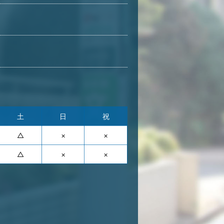
土
日
祝
△
×
×
△
×
×