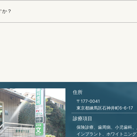
すか？
住所
〒177-0041
東京都練馬区石神井町6-6-17
診療項目
保険診療、歯周病、小児歯科、
インプラント、ホワイトニング