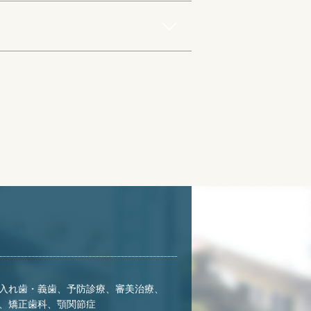
入れ歯・義歯、予防診療、審美治療、
、矯正歯科、顎関節症