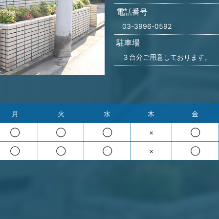
電話番号
03-3996-0592
駐車場
３台分ご用意しております。
月
火
水
木
金
◯
◯
◯
×
◯
◯
◯
◯
×
◯